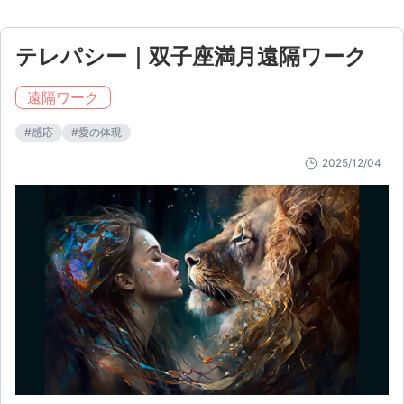
テレパシー｜双子座満月遠隔ワーク
遠隔ワーク
#
感応
#
愛の体現
2025/12/04