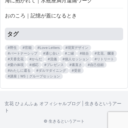
海に抱かれて｜水瓶座満月遠隔ワーク
おのころ｜記憶が蓋になるとき
タグ
#
野生
#
官能
#
Love Letters
#
現実デザイン
#
パートナーシップ
#
通じ合い
#
ご縁
#
統合
#
玄花、爛漫
#
天香玄花
#
からだ
#
流儀
#
個人セッション
#
リトリート
#
愛の体現
#
感応
#
プレゼンス
#
素直さ
#
自己信頼
#
わたしに還る
#
ダルマダイニング
#
受容
#
講座｜WS｜グループセッション
玄花 ひょんふぁ オフィシャルブログ
|
生きるというアー
ト
©
生きるというアート