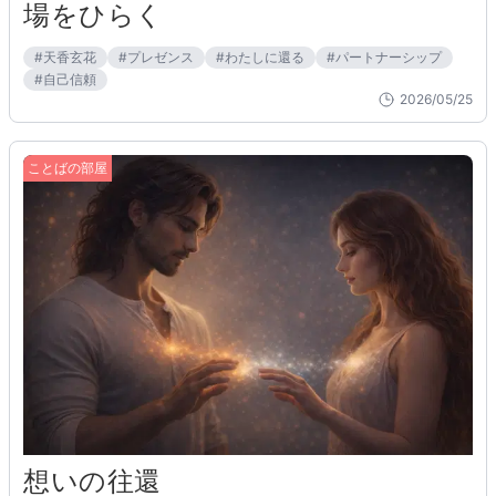
場をひらく
#
天香玄花
#
プレゼンス
#
わたしに還る
#
パートナーシップ
#
自己信頼
2026/05/25
ことばの部屋
想いの往還