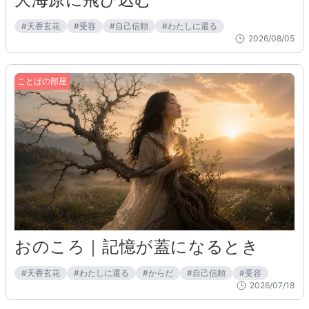
#
天香玄花
#
受容
#
自己信頼
#
わたしに還る
2026/08/05
ことばの部屋
おのころ｜記憶が蓋になるとき
#
天香玄花
#
わたしに還る
#
からだ
#
自己信頼
#
受容
2026/07/18