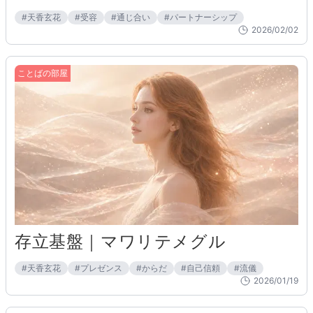
#
天香玄花
#
受容
#
通じ合い
#
パートナーシップ
2026/02/02
ことばの部屋
存立基盤｜マワリテメグル
#
天香玄花
#
プレゼンス
#
からだ
#
自己信頼
#
流儀
2026/01/19