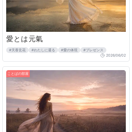
愛とは元氣
#
天香玄花
#
わたしに還る
#
愛の体現
#
プレゼンス
2026/06/02
ことばの部屋