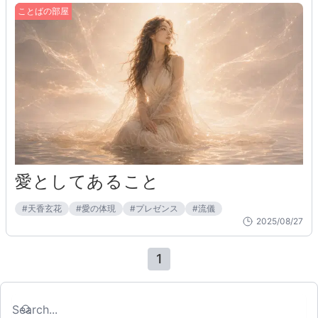
ことばの部屋
愛としてあること
#
天香玄花
#
愛の体現
#
プレゼンス
#
流儀
2025/08/27
1
Search
Search