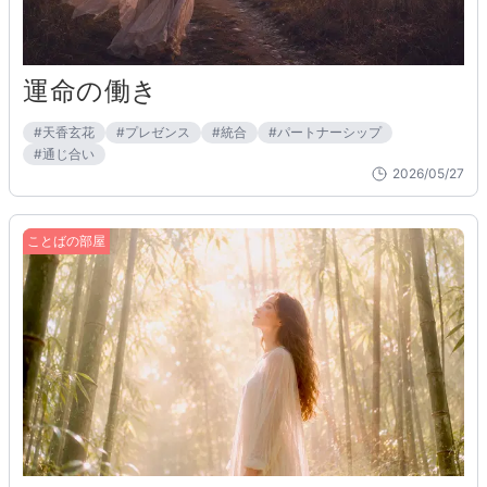
運命の働き
#
天香玄花
#
プレゼンス
#
統合
#
パートナーシップ
#
通じ合い
2026/05/27
ことばの部屋