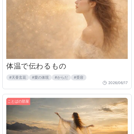
体温で伝わるもの
#
天香玄花
#
愛の体現
#
からだ
#
受容
2026/06/17
ことばの部屋