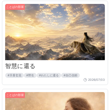
ことばの部屋
智慧に還る
#
天香玄花
#
野生
#
わたしに還る
#
自己信頼
2026/07/03
ことばの部屋