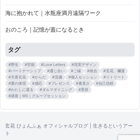
海に抱かれて｜水瓶座満月遠隔ワーク
おのころ｜記憶が蓋になるとき
タグ
#
野生
#
官能
#
Love Letters
#
現実デザイン
#
パートナーシップ
#
通じ合い
#
ご縁
#
統合
#
玄花、爛漫
#
天香玄花
#
からだ
#
流儀
#
個人セッション
#
リトリート
#
愛の体現
#
感応
#
プレゼンス
#
素直さ
#
自己信頼
#
わたしに還る
#
ダルマダイニング
#
受容
#
講座｜WS｜グループセッション
玄花 ひょんふぁ オフィシャルブログ
|
生きるというアー
ト