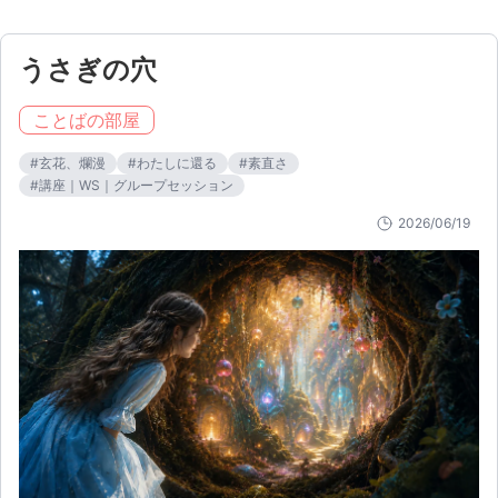
うさぎの穴
ことばの部屋
#
玄花、爛漫
#
わたしに還る
#
素直さ
#
講座｜WS｜グループセッション
2026/06/19